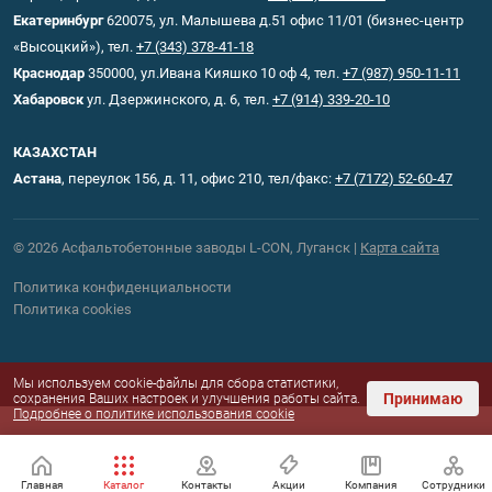
Екатеринбург
620075, ул. Малышева д.51 офис 11/01 (бизнес-центр
«Высоцкий»), тел.
+7 (343) 378-41-18
Краснодар
350000, ул.Ивана Кияшко 10 оф 4, тел.
+7 (987) 950-11-11
Хабаровск
ул. Дзержинского, д. 6, тел.
+7 (914) 339-20-10
КАЗАХСТАН
Астана
, переулок 156, д. 11, офис 210, тел/факс:
+7 (7172) 52-60-47
© 2026 Асфальтобетонные заводы L-CON, Луганск |
Карта сайта
Политика конфиденциальности
Политика cookies
Мы используем cookie-файлы для сбора статистики,
Принимаю
сохранения Ваших настроек и улучшения работы сайта.
Подробнее о политике использования cookie
асфальтные
заводы
Главная
Каталог
Контакты
Акции
Компания
Сотрудники