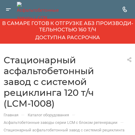
В САМАРЕ ГОТОВ К ОТГРУЗКЕ АБЗ ПРОИЗВОДИ­
ТЕЛЬНОСТЬЮ 160 Т/Ч
ДОСТУПНА РАССРОЧКА
Стационарный
асфальтобетонный
завод с системой
рециклинга 120 т/ч
(LCM-1008)
—
—
Главная
Каталог оборудования
—
Асфальтобетонные заводы серии LCM с блоком регенерации
Стационарный асфальтобетонный завод с системой рециклинга